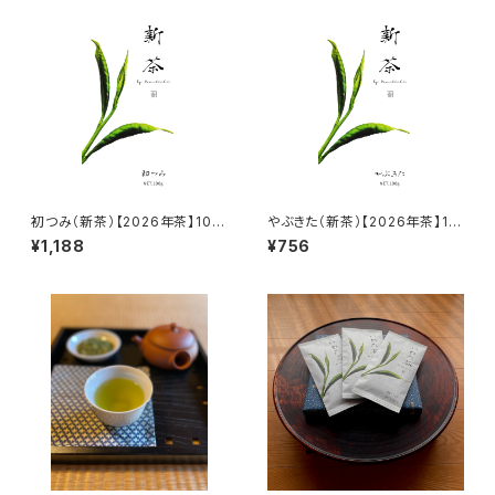
初つみ（新茶）【2026年茶】100
やぶきた（新茶）【2026年茶】10
g
0g
¥1,188
¥756