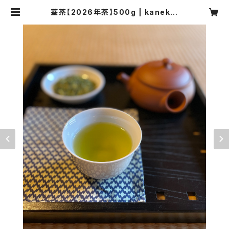
茎茶【2026年茶】500g | kanekic
hi.morishimaen