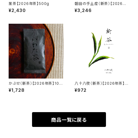
茎茶【2026年茶】500g
磐田の手土産（新茶）【2026年
茶】100g×3種セット
¥2,430
¥3,246
かぶせ（新茶）【2026年茶】100
八十八夜（新茶）【2026年茶】10
g
0g
¥1,728
¥972
商品一覧に戻る