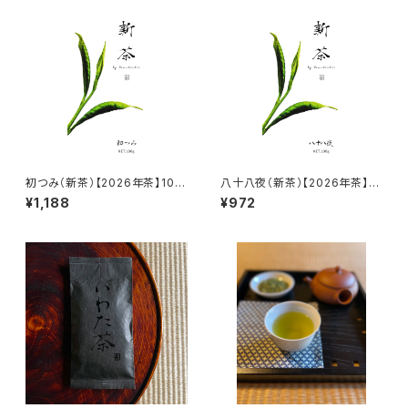
初つみ（新茶）【2026年茶】100
八十八夜（新茶）【2026年茶】10
g
0g
¥1,188
¥972