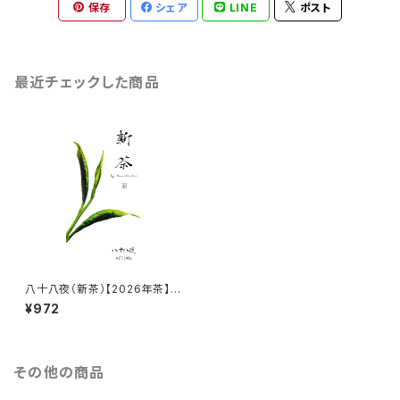
保存
シェア
LINE
ポスト
最近チェックした商品
八十八夜（新茶）【2026年茶】10
0g
¥972
その他の商品