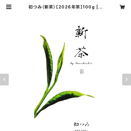
初つみ（新茶）【2026年茶】100g | k
anekichi.morishimaen