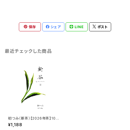
保存
シェア
LINE
ポスト
最近チェックした商品
初つみ（新茶）【2026年茶】100
g
¥1,188